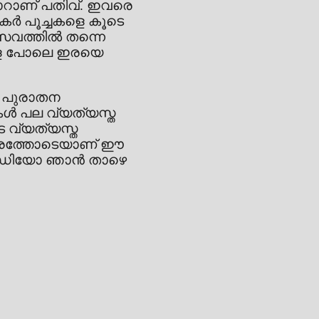
ാറാണ് പതിവ്. ഇവരെ
വികർ പൂച്ചകളെ കൂടെ
്രസവത്തിൽ തന്നെ
്ങളെ പോലെ ഇരയെ
ം പുരാതന
്ചകൾ പല വ്യത്യസ്ത
െ വ്യത്യസ്ത
്കാരത്തോടെയാണ് ഈ
ഈ വീഡിയോ ഞാൻ താഴെ