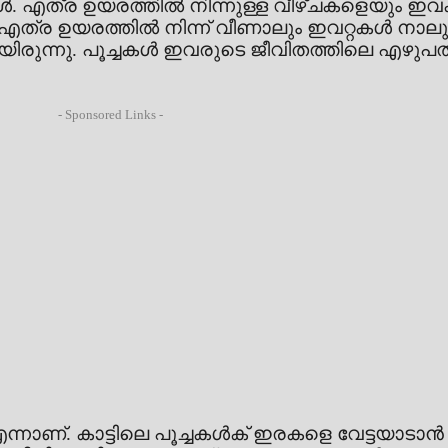
കൾ. എത്ര ഉയരത്തിൽ നിന്നുള്ള വീഴ്ചകളെയും ഇവ
എത്ര ഉയരത്തിൽ നിന്ന് വീണാലും ഇവറ്റകൾ നാലു 
യിരുന്നു. പൂച്ചകൾ ഇവരുടെ ജീവിതത്തിലെ എഴുപ
- Sponsored Links -
് എന്നാണ്. കാട്ടിലെ പൂച്ചകൾക് ഇരകളെ വേട്ടയാ