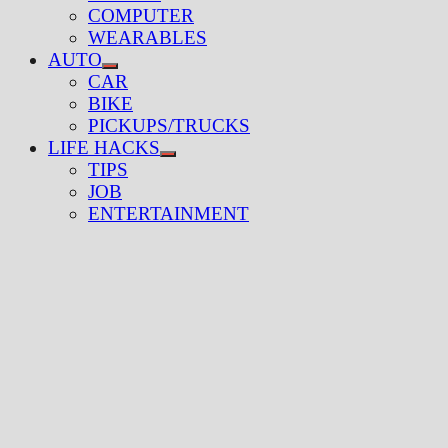
menu
COMPUTER
WEARABLES
AUTO
Show
CAR
sub
BIKE
menu
PICKUPS/TRUCKS
LIFE HACKS
Show
TIPS
sub
JOB
menu
ENTERTAINMENT