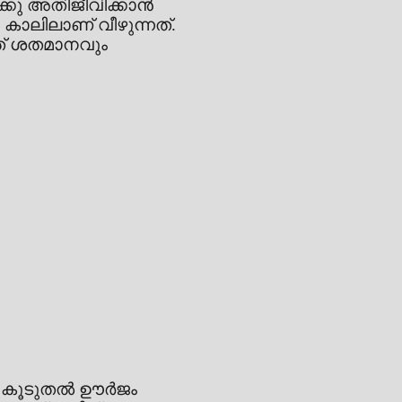
ക്കു അതിജീവിക്കാൻ
കാലിലാണ് വീഴുന്നത്.
ത് ശതമാനവും
ടാൻ കൂടുതൽ ഊർജം