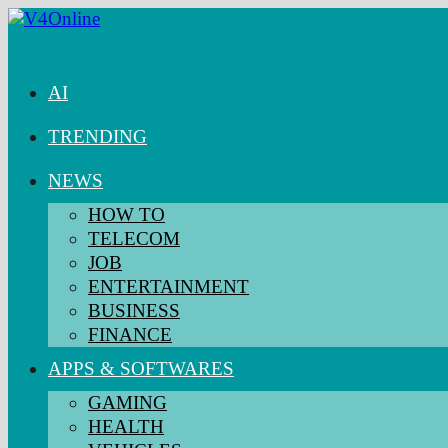
Skip
to
content
AI
TRENDING
NEWS
HOW TO
TELECOM
JOB
ENTERTAINMENT
BUSINESS
FINANCE
APPS & SOFTWARES
GAMING
HEALTH