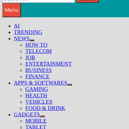
for:
Menu
AI
TRENDING
NEWS
Show
HOW TO
sub
TELECOM
menu
JOB
ENTERTAINMENT
BUSINESS
FINANCE
APPS & SOFTWARES
Show
GAMING
sub
HEALTH
menu
VEHICLES
FOOD & DRINK
GADGETS
Show
MOBILE
sub
TABLET