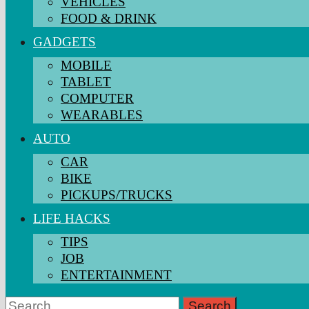
VEHICLES
FOOD & DRINK
GADGETS
MOBILE
TABLET
COMPUTER
WEARABLES
AUTO
CAR
BIKE
PICKUPS/TRUCKS
LIFE HACKS
TIPS
JOB
ENTERTAINMENT
Search