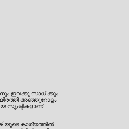
നും ഇവക്കു സാധിക്കും.
ായിരത്തി അഞ്ഞൂറോളം
മായ സൃഷ്ടികളാണ്
ശേഷിയുടെ കാര്യത്തിൽ