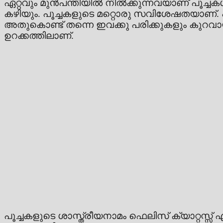
ഏറ്റവും മുൻപന്തിയിൽ നിൽക്കുന്നവയാണ് പൂച്ച
കഴിയും. പൂച്ചകളുടെ മറ്റൊരു സവിശേഷതയാണ്. 
അതുകൊണ്ട് തന്നെ ഇവക്കു പരിക്കുകളും കുറവാ
ഉറക്കത്തിലാണ്.
പൂച്ചകളുടെ ശാസ്ത്രീയനാമം ഫെലിസ് ക്യാറ്റസ്സ