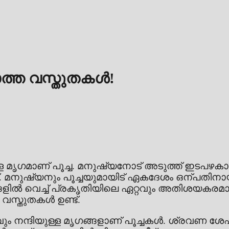
ിയാത്ത വസ്തുതകൾ!
്ള മൃഗമാണ് പൂച്ച. മനുഷ്യനോട് അടുത്ത് ഇടപഴകാ
 മനുഷ്യനും പൂച്ചയുമായിട് ഏകദേശം ഒന്പതിന
ങ്ങളിൽ വെച്ച് പ്രകൃതിയിലെ ഏറ്റവും അതിശയകര
 വസ്തുതകൾ ഉണ്ട്.
്റവും നന്ദിയുള്ള മൃഗങ്ങളാണ് പൂച്ചകൾ. ശ്രവണ 